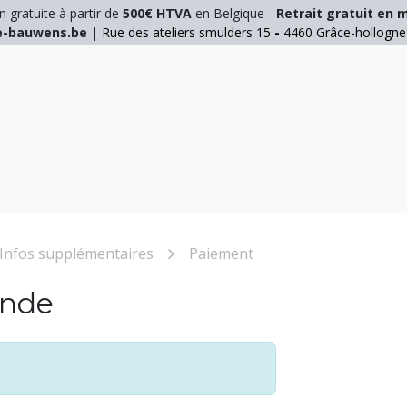
n gratuite à partir de
500€ HTVA
en Belgique -
Retrait gratuit en 
ie-bauwens.be
|
Rue des ateliers smulders 15
-
4460 Grâce-hollogn
E
ELAGAGE
MANUTENTION
GALVA
INOX
Infos supplémentaires
Paiement
ande