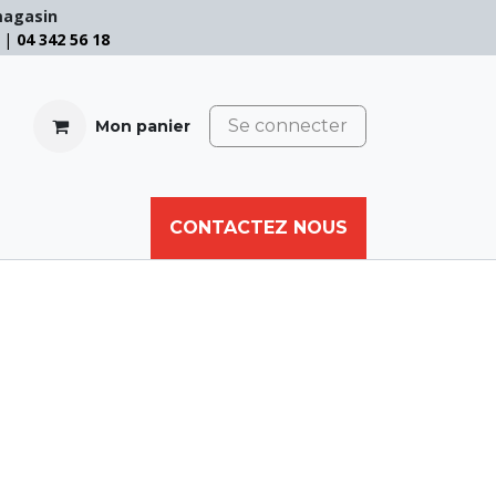
magasin
e |
04 342 56 18
Se connecter
Mon panier
CABLE
FILET
CORDE
CONTACTEZ NOUS
AUTRES