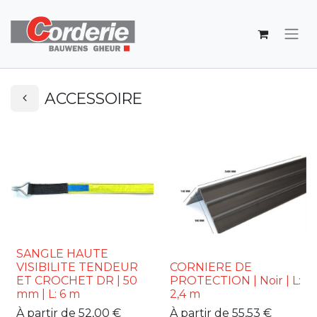
ACCESSOIRE
SANGLE HAUTE
VISIBILITE TENDEUR
CORNIERE DE
ET CROCHET DR | 50
PROTECTION | Noir | L:
mm | L: 6 m
2,4 m
À partir de
52,00
€
À partir de
55,53
€