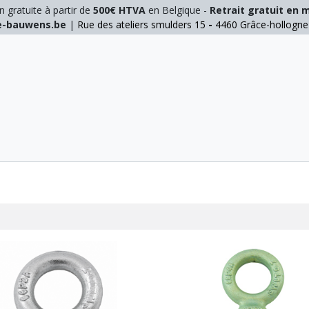
n gratuite à partir de
500€ HTVA
en Belgique -
Retrait gratuit en 
ie-bauwens.be
|
Rue des ateliers smulders 15
-
4460 Grâce-hollogn
E
ELAGAGE
MANUTENTION
GALVA
INOX