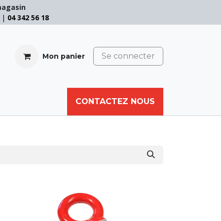
magasin
e |
04 342 56 18
Se connecter
Mon panier
CABLE
FILET
CORDE
CONTACTEZ NOUS
AUTRES