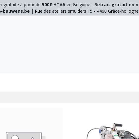
n gratuite à partir de
500€ HTVA
en Belgique -
Retrait gratuit en 
ie-bauwens.be
|
Rue des ateliers smulders 15
-
4460 Grâce-hollogn
E
ELAGAGE
MANUTENTION
GALVA
INOX