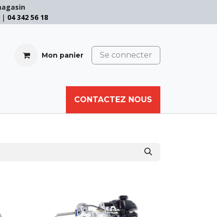
magasin
e |
04 342 56 18
Se connecter
Mon panier
CABLE
FILET
CORDE
CONTACTEZ NOUS
AUTRES