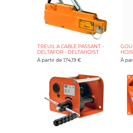
TREUIL A CABLE PASSANT -
GOUP
DELTAFOR - DELTAHOIST
HOI
À partir de
174,19
€
À par