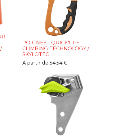
UR
POIGNEE - QUICK'UP+ -
/
CLIMBING TECHNOLOGY /
SKYLOTEC
À partir de
54,54
€