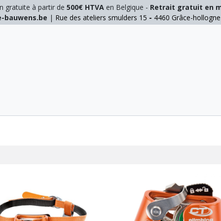
n gratuite à partir de
500€ HTVA
en Belgique -
Retrait gratuit en 
ie-bauwens.be
|
Rue des ateliers smulders 15
-
4460 Grâce-hollogn
E
ELAGAGE
MANUTENTION
GALVA
INOX