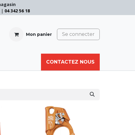
magasin
e |
04 342 56 18
Se connecter
Mon panier
CABLE
FILET
CORDE
CONTACTEZ NOUS
AUTRES