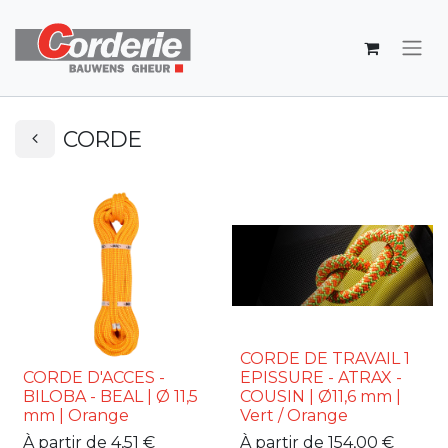
CORDE
CORDE DE TRAVAIL 1
CORDE D'ACCES -
EPISSURE - ATRAX -
BILOBA - BEAL | Ø 11,5
COUSIN | Ø11,6 mm |
mm | Orange
Vert / Orange
À partir de
4,51
€
À partir de
154,00
€