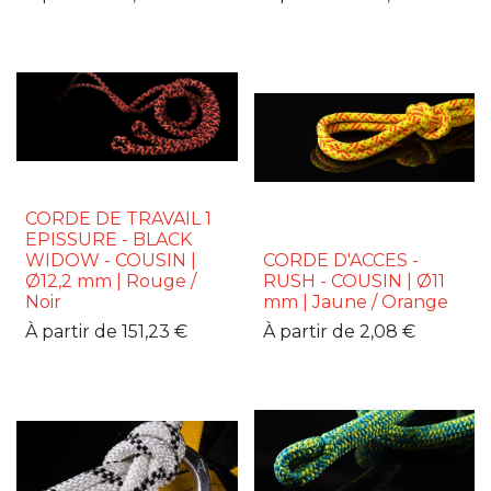
CORDE DE TRAVAIL 1
EPISSURE - BLACK
WIDOW - COUSIN |
CORDE D'ACCES -
Ø12,2 mm | Rouge /
RUSH - COUSIN | Ø11
Noir
mm | Jaune / Orange
À partir de
151,23
€
À partir de
2,08
€