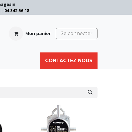
magasin
e |
04 342 56 18
Se connecter
Mon panier
CABLE
FILET
CORDE
CONTACTEZ NOUS
AUTRES