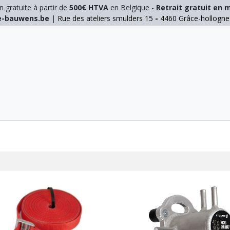
n gratuite à partir de
500€ HTVA
en Belgique -
Retrait gratuit en 
ie-bauwens.be
|
Rue des ateliers smulders 15
-
4460 Grâce-hollogn
E
ELAGAGE
MANUTENTION
GALVA
INOX