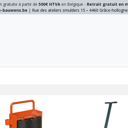
n gratuite à partir de
500€ HTVA
en Belgique -
Retrait gratuit en 
ie-bauwens.be
|
Rue des ateliers smulders 15
-
4460 Grâce-hollogn
E
ELAGAGE
MANUTENTION
GALVA
INOX