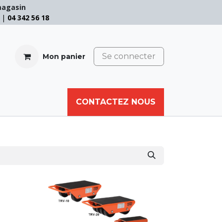
magasin
e |
04 342 56 18
Se connecter
Mon panier
CABLE
FILET
CORDE
CONTACTEZ NOUS
AUTRES