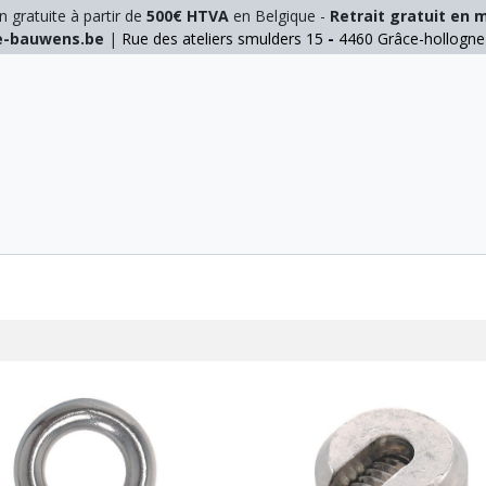
n gratuite à partir de
500€ HTVA
en Belgique -
Retrait gratuit en 
ie-bauwens.be
|
Rue des ateliers smulders 15
-
4460 Grâce-hollogn
E
ELAGAGE
MANUTENTION
GALVA
INOX