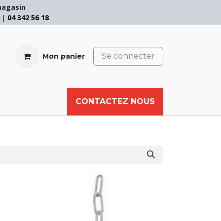
magasin
e |
04 342 56 18
Se connecter
Mon panier
CABLE
FILET
CORDE
CONTACTEZ NOUS
AUTRES