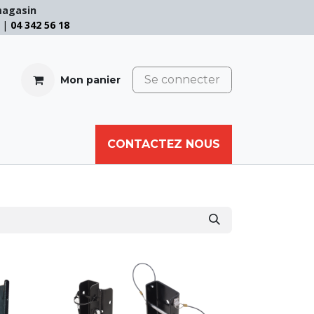
magasin
e |
04 342 56 18
Se connecter
Mon panier
CABLE
FILET
CORDE
CONTACTEZ NOUS
AUTRES