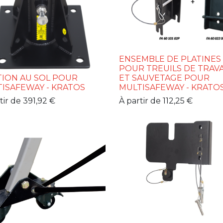
ENSEMBLE DE PLATINES
POUR TREUILS DE TRAVA
TION AU SOL POUR
ET SAUVETAGE POUR
ISAFEWAY - KRATOS
MULTISAFEWAY - KRATO
tir de
391,92
€
À partir de
112,25
€