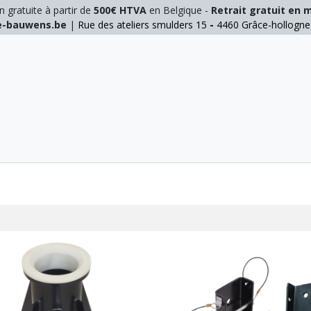
n gratuite à partir de
500€ HTVA
en Belgique -
Retrait gratuit en 
ie-bauwens.be
|
Rue des ateliers smulders 15
-
4460 Grâce-hollogn
E
ELAGAGE
MANUTENTION
GALVA
INOX