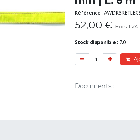
mm | L: 6 m
Référence
:
AWDR3REFLEC
52,00
€
Hors TVA
Stock disponible
:
7.0
Aj
Documents
: