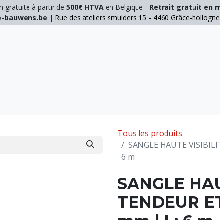
n gratuite à partir de
500€ HTVA
en Belgique -
Retrait gratuit en 
ie-bauwens.be
|
Rue des ateliers smulders 15
-
4460 Grâce-hollogn
E
ELAGAGE
MANUTENTION
GALVA
INOX
Tous les produits
SANGLE HAUTE VISIBILI
6 m
SANGLE HAU
TENDEUR ET