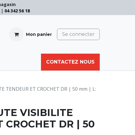
magasin
e |
04 342 56 18
Se connecter
Mon panier
CABLE
FILET
CORDE
CONTACTEZ NOUS
AUTRES
TE TENDEUR ET CROCHET DR | 50 mm | L:
TE VISIBILITE
 CROCHET DR | 50