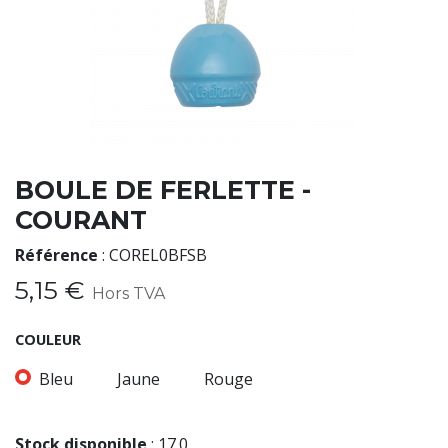
BOULE DE FERLETTE -
COURANT
Référence
:
COREL0BFSB
5,15
€
Hors TVA
COULEUR
Bleu
Jaune
Rouge
Stock disponible
:
17.0