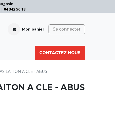
magasin
e |
04 342 56 18
Se connecter
Mon panier
CABLE
FILET
CORDE
CONTACTEZ NOUS
AUTRES
S LAITON A CLE - ABUS
ITON A CLE - ABUS