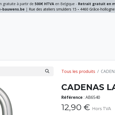
n gratuite à partir de
500€ HTVA
en Belgique -
Retrait gratuit en 
ie-bauwens.be
|
Rue des ateliers smulders 15
-
4460 Grâce-hollogn
E
ELAGAGE
MANUTENTION
GALVA
INOX
Tous les produits
CADENA
CADENAS LA
Référence
:
AB6540
12,90
€
Hors TVA