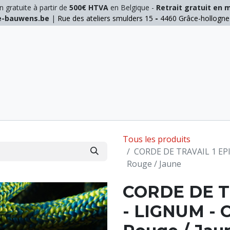
n gratuite à partir de
500€ HTVA
en Belgique -
Retrait gratuit en 
ie-bauwens.be
|
Rue des ateliers smulders 15
-
4460 Grâce-hollogn
E
ELAGAGE
MANUTENTION
GALVA
INOX
Tous les produits
CORDE DE TRAVAIL 1 EP
Rouge / Jaune
CORDE DE T
- LIGNUM - 