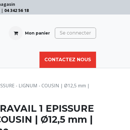
magasin
e |
04 342 56 18
Se connecter
Mon panier
CABLE
FILET
CORDE
CONTACTEZ NOUS
AUTRES
ISSURE - LIGNUM - COUSIN | Ø12,5 mm |
RAVAIL 1 EPISSURE
COUSIN | Ø12,5 mm |