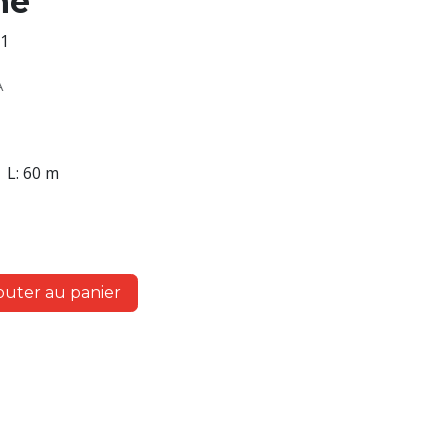
ne
1
A
L: 60 m
outer au panier