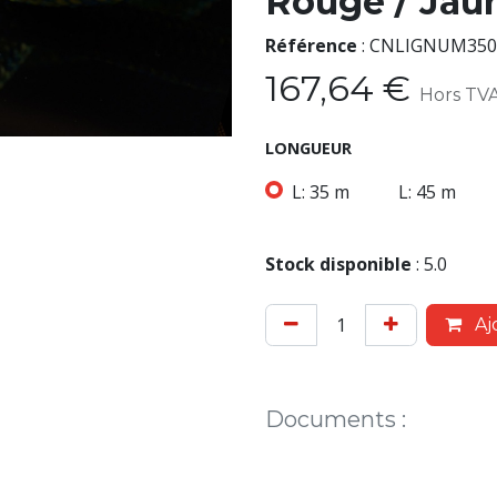
Rouge / Jau
Référence
:
CNLIGNUM350
167,64
€
Hors TV
LONGUEUR
L: 35 m
L: 45 m
Stock disponible
:
5.0
Aj
Documents
: