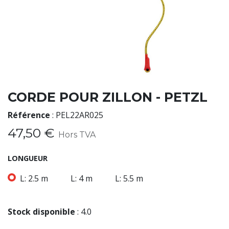
CORDE POUR ZILLON - PETZL
Référence
:
PEL22AR025
47,50
€
Hors TVA
LONGUEUR
L: 2.5 m
L: 4 m
L: 5.5 m
Stock disponible
:
4.0