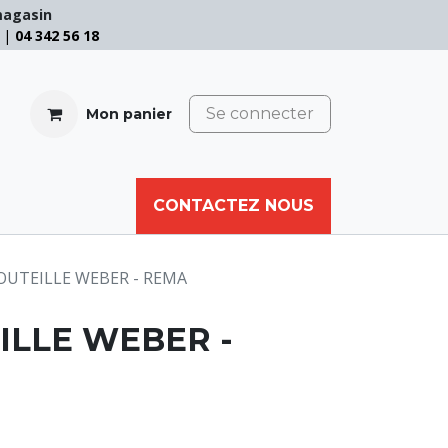
magasin
e |
04 342 56 18
Se connecter
Mon panier
CABLE
FILET
CORDE
CONTACTEZ NOUS
AUTRES
OUTEILLE WEBER - REMA
ILLE WEBER -