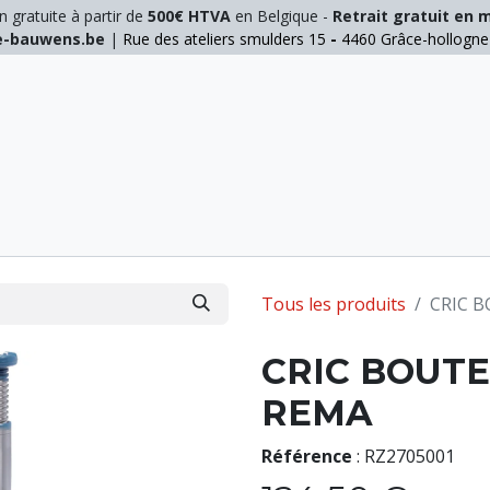
n gratuite à partir de
500€ HTVA
en Belgique -
Retrait gratuit en 
ie-bauwens.be
|
Rue des ateliers smulders 15
-
4460 Grâce-hollogn
E
ELAGAGE
MANUTENTION
GALVA
INOX
Tous les produits
CRIC B
CRIC BOUTE
REMA
Référence
:
RZ2705001