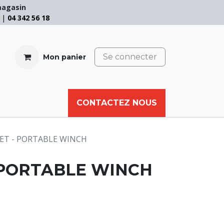
magasin
e |
04 342 56 18
Se connecter
Mon panier
CABLE
FILET
CORDE
CONTACTEZ NOUS
AUTRES
ET - PORTABLE WINCH
 PORTABLE WINCH