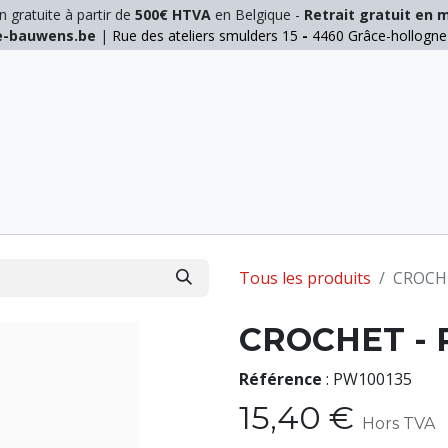
n gratuite à partir de
500€ HTVA
en Belgique -
Retrait gratuit en 
ie-bauwens.be
|
Rue des ateliers smulders 15
-
4460 Grâce-hollogn
E
ELAGAGE
MANUTENTION
GALVA
INOX
Tous les produits
CROCH
CROCHET -
Référence
:
PW100135
15,40
€
Hors TVA