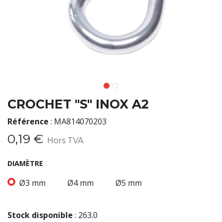
CROCHET "S" INOX A2
Référence
:
MA814070203
0,19
€
Hors TVA
DIAMÈTRE
Ø3 mm
Ø4 mm
Ø5 mm
Stock disponible
:
263.0