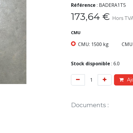
Référence
:
BADERA1T5
173,64
€
Hors TV
CMU
CMU: 1500 kg
CMU:
Stock disponible
:
6.0
Aj
Documents
: