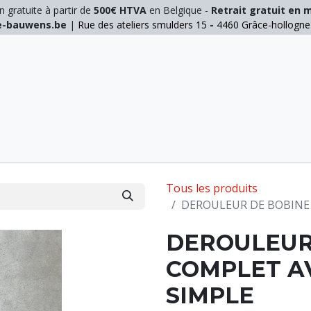
n gratuite à partir de
500€ HTVA
en Belgique -
Retrait gratuit en 
ie-bauwens.be
|
Rue des ateliers smulders 15
-
4460 Grâce-hollogn
E
ELAGAGE
MANUTENTION
GALVA
INOX
Tous les produits
DEROULEUR DE BOBINE
DEROULEUR
COMPLET A
SIMPLE