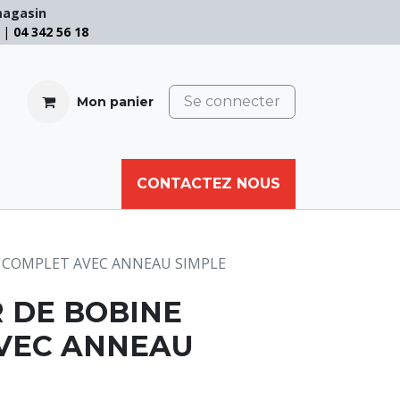
magasin
e |
04 342 56 18
Se connecter
Mon panier
CABLE
FILET
CORDE
CONTACTEZ NOUS
AUTRES
 COMPLET AVEC ANNEAU SIMPLE
 DE BOBINE
VEC ANNEAU