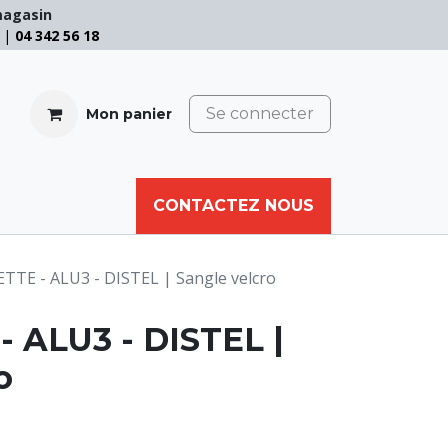
magasin
e |
04 342 56 18
Se connecter
Mon panier
CABLE
FILET
CORDE
CONTACTEZ NOUS
AUTRES
TTE - ALU3 - DISTEL | Sangle velcro
 ALU3 - DISTEL |
o