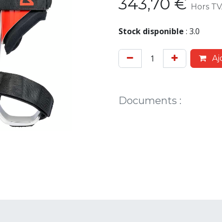
343,70
€
Hors T
Stock disponible
:
3.0
Aj
Documents
: