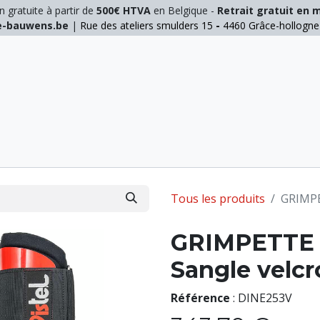
n gratuite à partir de
500€ HTVA
en Belgique -
Retrait gratuit en 
ie-bauwens.be
|
Rue des ateliers smulders 15
-
4460 Grâce-hollogn
E
ELAGAGE
MANUTENTION
GALVA
INOX
Tous les produits
GRIMPE
GRIMPETTE -
Sangle velcr
Référence
:
DINE253V