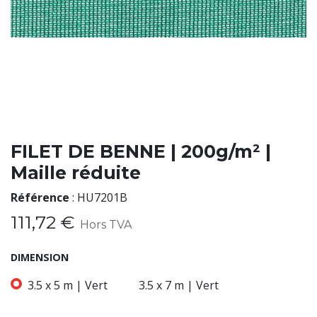
FILET DE BENNE | 200g/m² |
Maille réduite
Référence
:
HU7201B
111,72
€
Hors TVA
DIMENSION
3.5 x 5 m | Vert
3.5 x 7 m | Vert