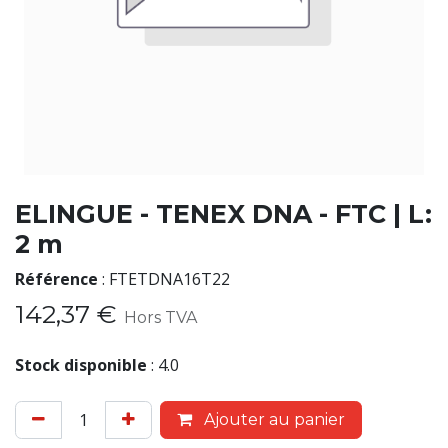
ELINGUE - TENEX DNA - FTC | L:
2 m
Référence
:
FTETDNA16T22
142,37
€
Hors TVA
Stock disponible
:
4.0
Ajouter au panier