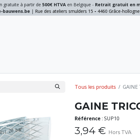
n gratuite à partir de
500€ HTVA
en Belgique -
Retrait gratuit en 
ie-bauwens.be
|
Rue des ateliers smulders 15
-
4460 Grâce-hollogn
E
ELAGAGE
MANUTENTION
GALVA
INOX
Tous les produits
GAINE 
GAINE TRIC
Référence
:
SUP10
3,94
€
Hors TVA