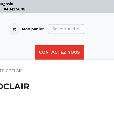
magasin
e |
04 342 56 18
Se connecter
Mon panier
CABLE
FILET
CORDE
CONTACTEZ NOUS
AUTRES
TRICOCLAIR
OCLAIR