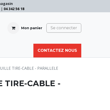
magasin
e |
04 342 56 18
Se connecter
Mon panier
CABLE
FILET
CORDE
CONTACTEZ NOUS
AUTRES
ILLE TIRE-CABLE - PARALLELE
 TIRE-CABLE -