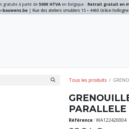
n gratuite à partir de
500€ HTVA
en Belgique -
Retrait gratuit en 
ie-bauwens.be
|
Rue des ateliers smulders 15
-
4460 Grâce-hollogn
E
ELAGAGE
MANUTENTION
GALVA
INOX
Tous les produits
GRENOU
GRENOUILLE
PARALLELE
Référence
:
WA122420004