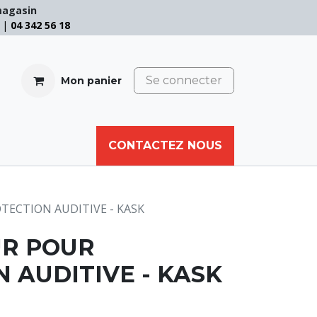
magasin
e |
04 342 56 18
Se connecter
Mon panier
CABLE
FILET
CORDE
CONTACTEZ NOUS
AUTRES
ECTION AUDITIVE - KASK
R POUR
 AUDITIVE - KASK