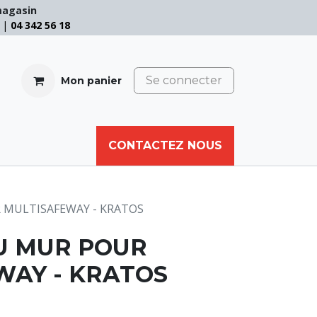
magasin
e |
04 342 56 18
Se connecter
Mon panier
CABLE
FILET
CORDE
CONTACTEZ NOUS
AUTRES
 MULTISAFEWAY - KRATOS
U MUR POUR
WAY - KRATOS