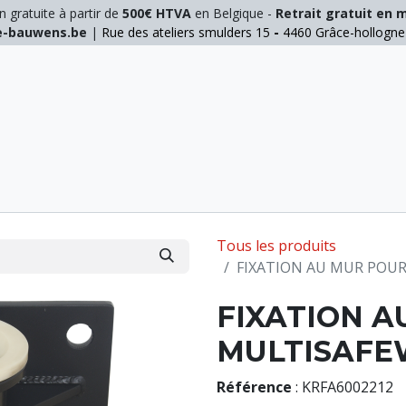
n gratuite à partir de
500€ HTVA
en Belgique -
Retrait gratuit en 
ie-bauwens.be
|
Rue des ateliers smulders 15
-
4460 Grâce-hollogn
E
ELAGAGE
MANUTENTION
GALVA
INOX
Tous les produits
FIXATION AU MUR POUR
FIXATION A
MULTISAFE
Référence
:
KRFA6002212