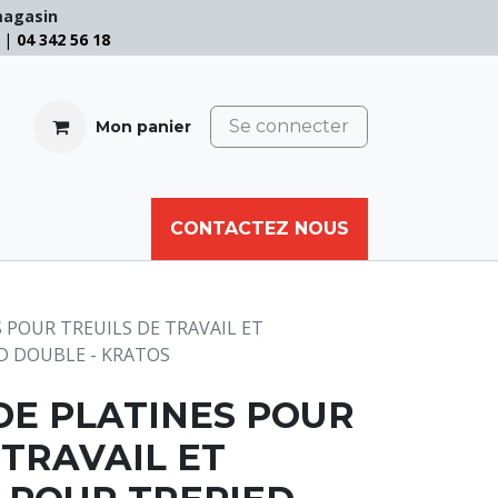
magasin
e |
04 342 56 18
Se connecter
Mon panier
CABLE
FILET
CORDE
CONTACTEZ NOUS
AUTRES
 POUR TREUILS DE TRAVAIL ET
D DOUBLE - KRATOS
DE PLATINES POUR
 TRAVAIL ET