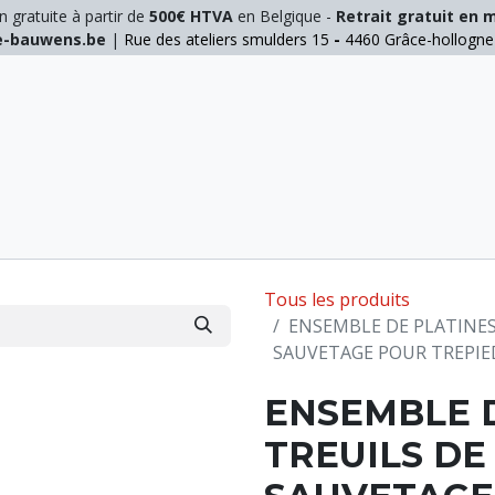
n gratuite à partir de
500€ HTVA
en Belgique -
Retrait gratuit en 
ie-bauwens.be
|
Rue des ateliers smulders 15
-
4460 Grâce-hollogn
E
ELAGAGE
MANUTENTION
GALVA
INOX
Tous les produits
ENSEMBLE DE PLATINES
SAUVETAGE POUR TREPIE
ENSEMBLE 
TREUILS DE