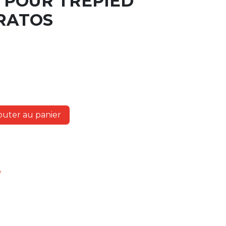
 POUR TREPIED
KRATOS
outer au panier
f