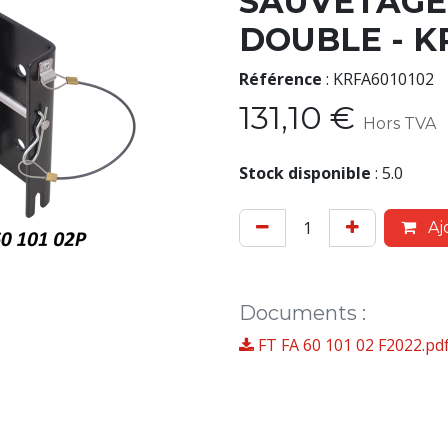
SAUVETAGE
DOUBLE - 
Référence
:
KRFA6010102
131,10
€
Hors TVA
Stock disponible
:
5.0
Aj
Documents
:
FT FA 60 101 02 F2022.pd