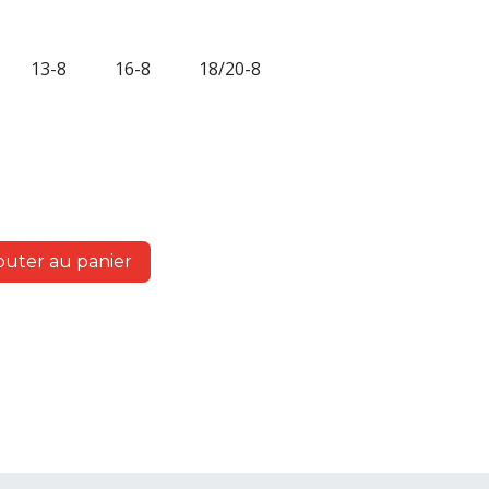
13-8
16-8
18/20-8
outer au panier