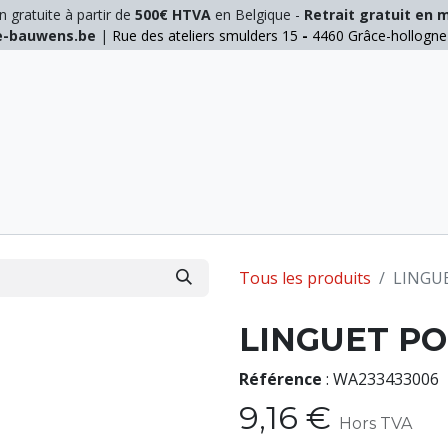
n gratuite à partir de
500€ HTVA
en Belgique -
Retrait gratuit en 
ie-bauwens.be
|
Rue des ateliers smulders 15
-
4460 Grâce-hollogn
E
ELAGAGE
MANUTENTION
GALVA
INOX
Tous les produits
LINGU
LINGUET PO
Référence
:
WA233433006
9,16
€
Hors TVA