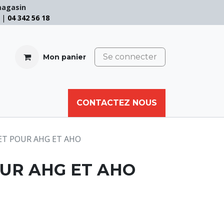
magasin
e |
04 342 56 18
Se connecter
Mon panier
CABLE
FILET
CORDE
CONTACTEZ NOUS
AUTRES
ET POUR AHG ET AHO
UR AHG ET AHO