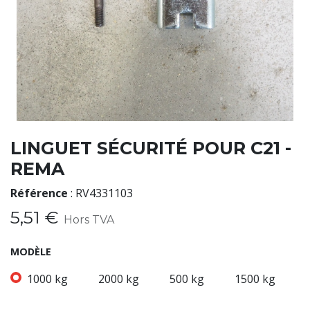
LINGUET SÉCURITÉ POUR C21 -
REMA
Référence
:
RV4331103
5,51
€
Hors TVA
MODÈLE
1000 kg
2000 kg
500 kg
1500 kg