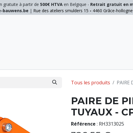
n gratuite à partir de
500€ HTVA
en Belgique -
Retrait gratuit en 
ie-bauwens.be
|
Rue des ateliers smulders 15
-
4460 Grâce-hollogn
E
ELAGAGE
MANUTENTION
GALVA
INOX
Tous les produits
PAIRE 
PAIRE DE P
TUYAUX - C
Référence
:
RH3313025