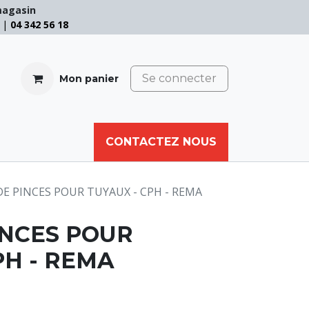
magasin
e |
04 342 56 18
Se connecter
Mon panier
CABLE
FILET
CORDE
CONTACTEZ NOUS
AUTRES
DE PINCES POUR TUYAUX - CPH - REMA
INCES POUR
PH - REMA