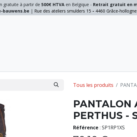
n gratuite à partir de
500€ HTVA
en Belgique -
Retrait gratuit en 
ie-bauwens.be
|
Rue des ateliers smulders 15
-
4460 Grâce-hollogn
E
ELAGAGE
MANUTENTION
GALVA
INOX
Tous les produits
PANTA
PANTALON 
PERTHUS - S
Référence
:
SP1RP1XS