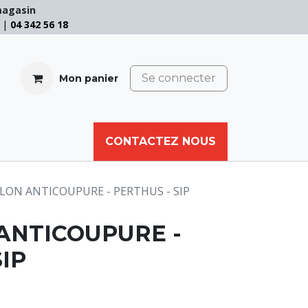
magasin
e |
04 342 56 18
Se connecter
Mon panier
CABLE
FILET
CORDE
CONTACTEZ NOUS
AUTRES
LON ANTICOUPURE - PERTHUS - SIP
ANTICOUPURE -
IP