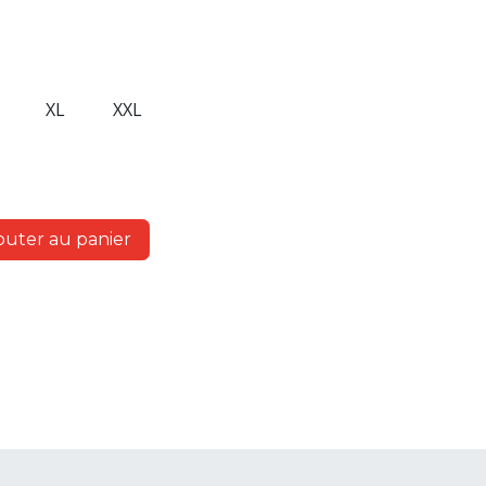
XL
XXL
outer au panier