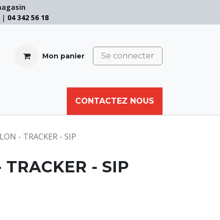
magasin
e |
04 342 56 18
Se connecter
Mon panier
CABLE
FILET
CORDE
CONTACTEZ NOUS
AUTRES
ON - TRACKER - SIP
 TRACKER - SIP