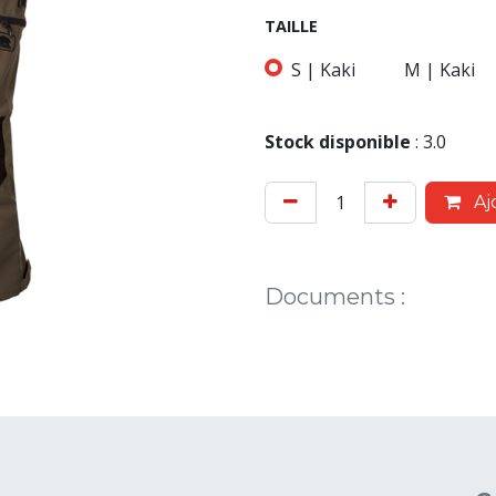
TAILLE
S | Kaki
M | Kaki
Stock disponible
:
3.0
Aj
Documents
: