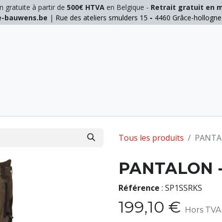
n gratuite à partir de
500€ HTVA
en Belgique -
Retrait gratuit en 
ie-bauwens.be
|
Rue des ateliers smulders 15
-
4460 Grâce-hollogn
E
ELAGAGE
MANUTENTION
GALVA
INOX
Tous les produits
PANTAL
PANTALON -
Référence
:
SP1SSRKS
199,10
€
Hors TVA