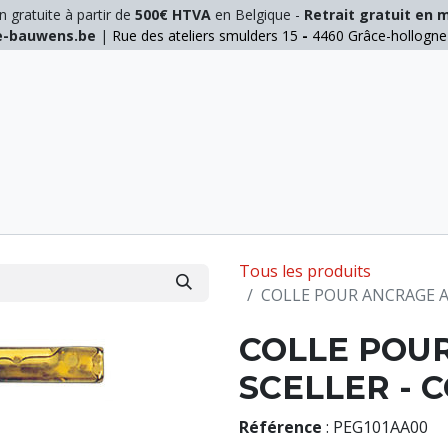
n gratuite à partir de
500€ HTVA
en Belgique -
Retrait gratuit en 
ie-bauwens.be
|
Rue des ateliers smulders 15
-
4460 Grâce-hollogn
E
ELAGAGE
MANUTENTION
GALVA
INOX
Tous les produits
COLLE POUR ANCRAGE A 
COLLE POU
SCELLER - 
Référence
:
PEG101AA00