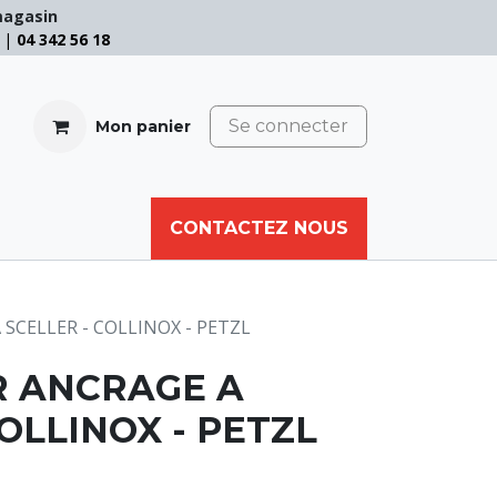
magasin
e |
04 342 56 18
Se connecter
Mon panier
CABLE
FILET
CORDE
CONTACTEZ NOUS
AUTRES
SCELLER - COLLINOX - PETZL
R ANCRAGE A
COLLINOX - PETZL