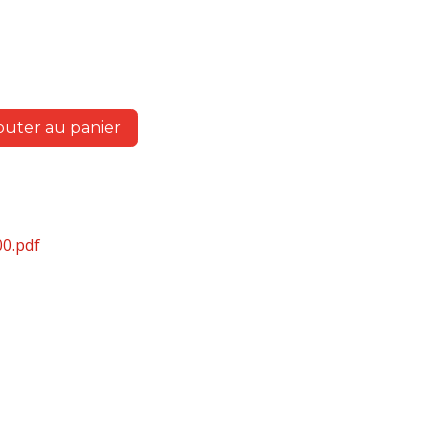
outer au panier
0.pdf