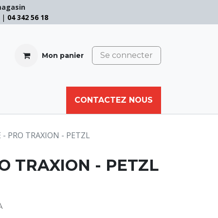
magasin
e |
04 342 56 18
Se connecter
Mon panier
CABLE
FILET
CORDE
CONTACTEZ NOUS
AUTRES
 - PRO TRAXION - PETZL
RO TRAXION - PETZL
A