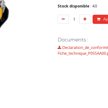
Stock disponible
:
4.0
Aj
Documents
:
Declaration_de_conformi
Fiche_technique_P055AA00.