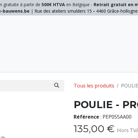
n gratuite à partir de
500€ HTVA
en Belgique -
Retrait gratuit en 
ie-bauwens.be
|
Rue des ateliers smulders 15
-
4460 Grâce-hollogn
E
ELAGAGE
MANUTENTION
GALVA
INOX
Tous les produits
POULIE
POULIE - P
Référence
:
PEP055AA00
135,00
€
Hors TV