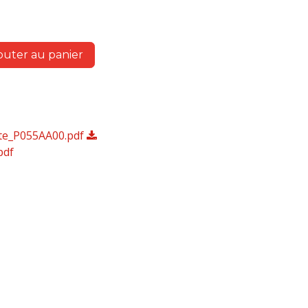
outer au panier
te_P055AA00.pdf
pdf