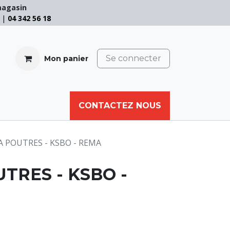
magasin
e |
04 342 56 18
Se connecter
Mon panier
CABLE
FILET
CORDE
CONTACTEZ NOUS
AUTRES
A POUTRES - KSBO - REMA
UTRES - KSBO -