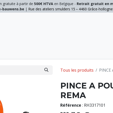
n gratuite à partir de
500€ HTVA
en Belgique -
Retrait gratuit en 
ie-bauwens.be
|
Rue des ateliers smulders 15
-
4460 Grâce-hollogn
E
ELAGAGE
MANUTENTION
GALVA
INOX
Tous les produits
PINCE 
PINCE A PO
REMA
Référence
:
RH3317101