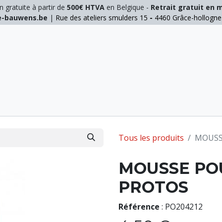
n gratuite à partir de
500€ HTVA
en Belgique -
Retrait gratuit en 
ie-bauwens.be
|
Rue des ateliers smulders 15
-
4460 Grâce-hollogn
E
ELAGAGE
MANUTENTION
GALVA
INOX
Tous les produits
MOUSS
MOUSSE POU
PROTOS
Référence
:
PO204212