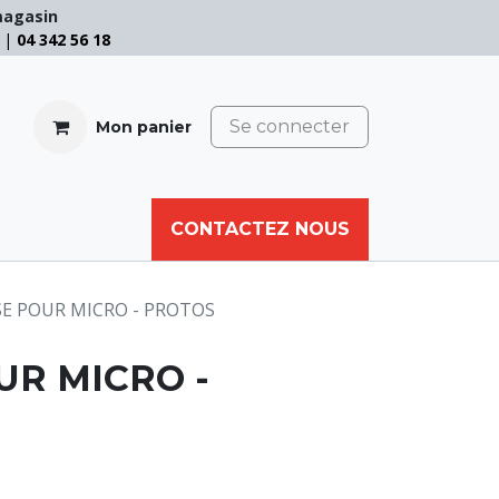
magasin
e |
04 342 56 18
Se connecter
Mon panier
CABLE
FILET
CORDE
CONTACTEZ NOUS
AUTRES
E POUR MICRO - PROTOS
R MICRO -