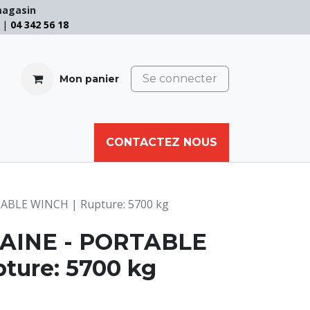
magasin
e |
04 342 56 18
Se connecter
Mon panier
CABLE
FILET
CORDE
CONTACTEZ NOUS
AUTRES
ABLE WINCH | Rupture: 5700 kg
AINE - PORTABLE
ture: 5700 kg