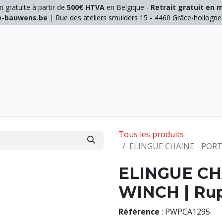
n gratuite à partir de
500€ HTVA
en Belgique -
Retrait gratuit en 
ie-bauwens.be
|
Rue des ateliers smulders 15
-
4460 Grâce-hollogn
E
ELAGAGE
MANUTENTION
GALVA
INOX
Tous les produits
ELINGUE CHAINE - PORT
ELINGUE CH
WINCH | Rup
Référence
:
PWPCA1295