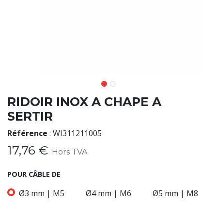
RIDOIR INOX A CHAPE A
SERTIR
Référence
:
WI311211005
17,76
€
Hors TVA
POUR CÂBLE DE
Ø3 mm | M5
Ø4 mm | M6
Ø5 mm | M8