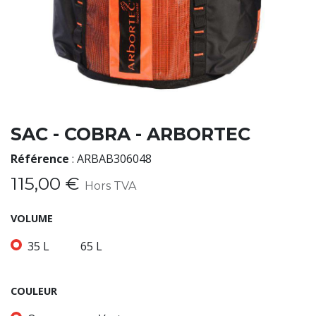
SAC - COBRA - ARBORTEC
Référence
:
ARBAB306048
115,00
€
Hors TVA
VOLUME
35 L
65 L
COULEUR