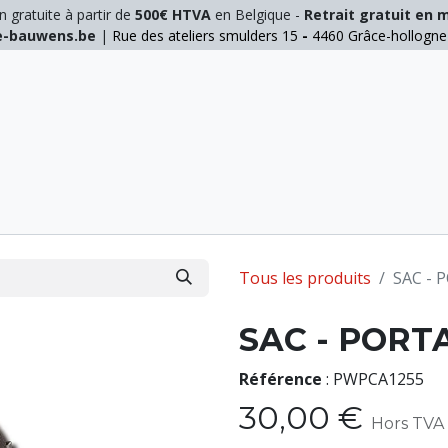
n gratuite à partir de
500€ HTVA
en Belgique -
Retrait gratuit en 
ie-bauwens.be
|
Rue des ateliers smulders 15
-
4460 Grâce-hollogn
E
ELAGAGE
MANUTENTION
GALVA
INOX
Tous les produits
SAC -
SAC - PORT
Référence
:
PWPCA1255
30,00
€
Hors TVA