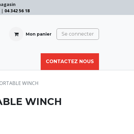
magasin
e |
04 342 56 18
Se connecter
Mon panier
CABLE
FILET
CORDE
CONTACTEZ NOUS
AUTRES
 PORTABLE WINCH
ABLE WINCH