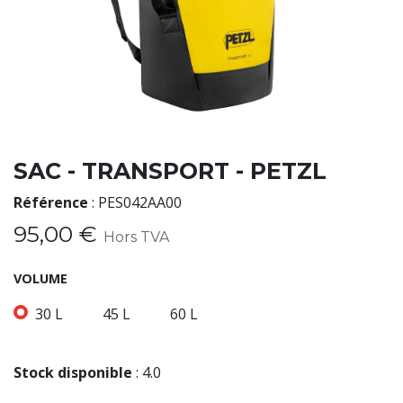
SAC - TRANSPORT - PETZL
Référence
:
PES042AA00
95,00
€
Hors TVA
VOLUME
30 L
45 L
60 L
Stock disponible
:
4.0