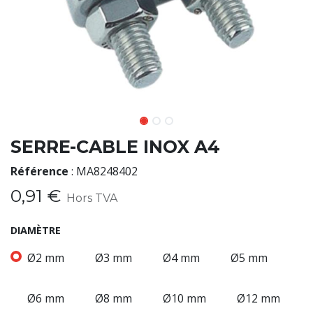
SERRE-CABLE INOX A4
Référence
:
MA8248402
0,91
€
Hors TVA
DIAMÈTRE
Ø2 mm
Ø3 mm
Ø4 mm
Ø5 mm
Ø6 mm
Ø8 mm
Ø10 mm
Ø12 mm