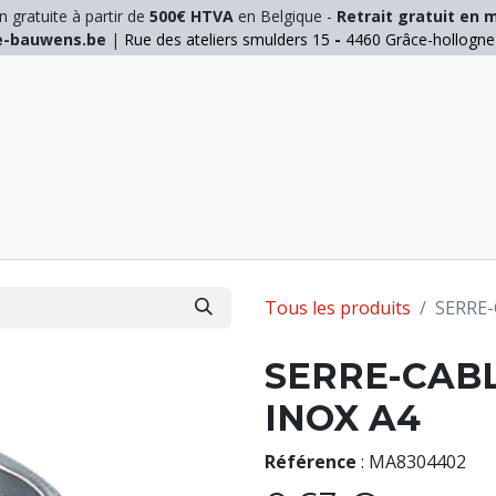
n gratuite à partir de
500€ HTVA
en Belgique -
Retrait gratuit en 
ie-bauwens.be
|
Rue des ateliers smulders 15
-
4460 Grâce-hollogn
E
ELAGAGE
MANUTENTION
GALVA
INOX
Tous les produits
SERRE-
SERRE-CABL
INOX A4
Référence
:
MA8304402