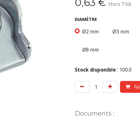
0,63
€
Hors TVA
DIAMÈTRE
Ø2 mm
Ø3 mm
Ø8 mm
Stock disponible
:
100.0
Aj
Documents
: