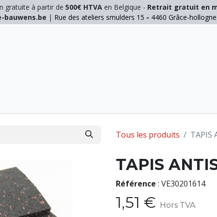
n gratuite à partir de
500€ HTVA
en Belgique -
Retrait gratuit en 
ie-bauwens.be
|
Rue des ateliers smulders 15
-
4460 Grâce-hollogn
E
ELAGAGE
MANUTENTION
GALVA
INOX
Tous les produits
TAPIS 
TAPIS ANTI
Référence
:
VE30201614
1,51
€
Hors TVA