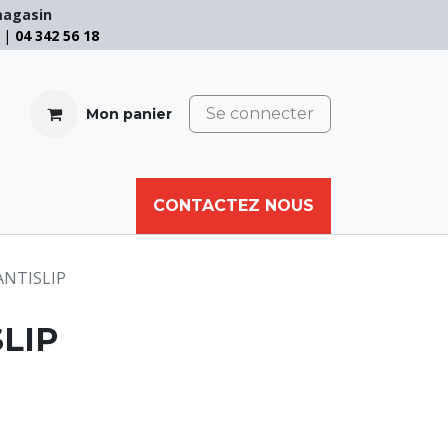
magasin
e |
04 342 56 18
Se connecter
Mon panier
CABLE
FILET
CORDE
CONTACTEZ NOUS
AUTRES
ANTISLIP
SLIP