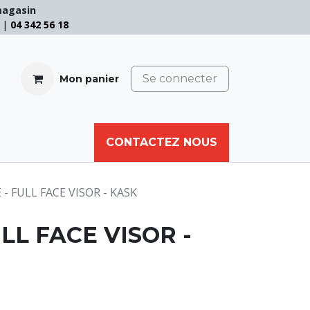
magasin
e |
04 342 56 18
Se connecter
Mon panier
CABLE
FILET
CORDE
CONTACTEZ NOUS
AUTRES
E - FULL FACE VISOR - KASK
ULL FACE VISOR -