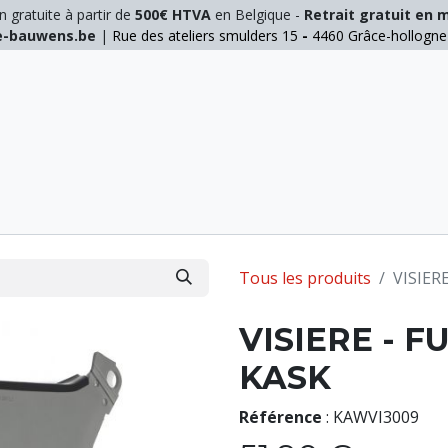
n gratuite à partir de
500€ HTVA
en Belgique -
Retrait gratuit en 
ie-bauwens.be
|
Rue des ateliers smulders 15
-
4460 Grâce-hollogn
E
ELAGAGE
MANUTENTION
GALVA
INOX
Tous les produits
VISIER
VISIERE - F
KASK
Référence
:
KAWVI3009